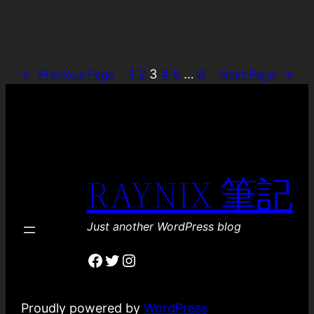
1
2
3
4
5
…
8
←
Previous Page
Next Page
→
RAYNIX 筆記
Just another WordPress blog
Facebook
Twitter
Instagram
Proudly powered by
WordPress