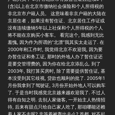
(含)以上在北京市缴纳社会保险和个人所得税的
非北京市户籍人员。 这意味着非京户籍的大陆在
京居住者，如果没有暂住证、北京居住工作证或
没有连续缴纳5年以上社保和个人所得税的个人
将不能在京购买小客车。 看完这个, 我感到无比
羞愧, 因为作为所谓的”北漂”我其实太走运了. 在
2000年刚工作时, 我觉得北京不欢迎我, 因为要
办暂住证和务工证, 那时的外地人办了暂住证还
是要交管理费的, 因为你在给北京添乱么. 到了
2003年, 我打算买房时, 除了需要提供暂住证, 基
本没受到其它歧视, 贷款也顺利的批了. 2005年1
月份我拿到了驾驶证, 3月份开始外地人可以购车
了. 于是当时我感觉北京越来越欢迎我了. 不过人
得有自知之明. 去别人家做客, 一开始主人热情招
待, 后来有甜点只给自己家人吃了, 那咱哪能还赖
着人家不走呢? 非等着被轰出去么? 首都, 对不起