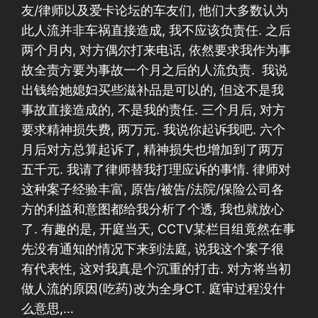
友/律师以及爱卡论坛的车友们, 他们大多数认为
此人流并非车祸直接造成, 我不应该负责任. 之后
两个月内, 对方偶尔打来电话, 依然要求我作为事
故全责方要为事故一个月之后的人流负责. 我说
出钱给她媳妇买些滋补品是可以的, 但这不是我
事故直接造成的, 不是我的责任. 三个月后, 对方
要求精神损失费, 两万元. 我说你起诉我吧. 六个
月后对方总算起诉了, 精神损失也增加到了两万
五千元. 我请了律师替我打理应诉的事情. 律师对
这种案子经验丰富, 原告/被告/法院/保险公司各
方的利益和意图都给我分析了个透, 我也就放心
了. 有趣的是, 开庭当天, CCTV某栏目组竟然在事
先没有通知的情况下来到法庭, 说我这个案子很
有代表性, 这对我真是个沉重的打击. 对方将当初
做人流的原因(吃药)改为全身CT. 庭审过程没什
么意思,…