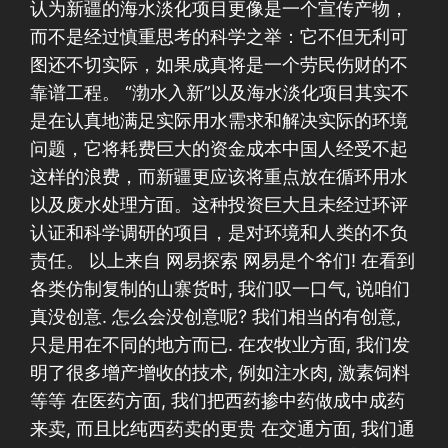
认为新疆的海水淡化项目更像是一个宣传产物，
而不是经过慎重思考的科学之举：它不但无利可
图还不切实际，如果成真将是一个劳民伤财的不
靠谱工程。 “渤水入新”以及海水淡化项目其实不
是在认真地满足实际用水需求和解决实际的环境
问题，它将耗费巨大的资金成本中国人经受不起
这样的浪费，而新疆更应该将重点放在循环用水
以及废水处理方面。这种投资巨大且未经过环评
认证和科学调研的项目，是对环境和人类的不负
责任。 以上来自 网易探索 网易是个爷们! 在看到
各类仿制复制的山寨货时, 我们叹一口气, 说咱们
真没创意. 怎么会没创意呢? 我们相当的有创意,
只是用在不同的地方而已. 在农牧业方面, 我们发
明了很多增产增收的技术, 例如注水肉, 激素饲料
等等 在医药方面, 我们把西药掺中药做成中成药
来卖, 而且比纯西药卖的更贵 在交通方面, 我们通