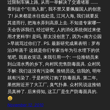
过限制车辆上路, 从而一举解决了交通堵塞 ……
看到这个”引渤入新”, 我不禁又要佩服国人的创意
了! 从来都是水往低处流, 江河入海, 我们就要反
其道而行, 把海水弄到高原上去. 不知道专家哪一
天会告诉我们, 经过研究, 人的消化系统倒过来使
用才更科学! 是吗, 那太没创意了, 因为<南方公园
>早就骂过你们了. PS. 最新研究成果表明：罗布
泊3年蒸干 这就是你们专家当年为引水埋下的伏
笔吧. 我喜欢笑话, 来我引用一个: 一位推销员来
到山清水秀的乡下, 向村民兜售防毒面具. 众村民
不解: 我们这没有污染啊. 推销员说, 信我的, 明年
就有污染了. 于是村民订购了防毒面具. 第二年,
果然附近开了大工厂, 臭气扑鼻. 众村民说这推销
员真神了. 后来得知, 这工厂是生产防毒面具的.
November 12, 2010