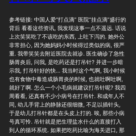
参考链接: 中国人爱“打点滴” 医院“挂点滴”盛行的
背后 看看这些资讯, 我发现这事一点不遥远. 话说
上次笑笑吃了不该吃的东西, 上吐下泻的. 她外公
非常担心, 因为她妈妈小时候得过类似的病, 很严
重. 我带笑笑去附近医院去就诊. 医生确诊了急性
肠胃炎后, 问我, 是吃药还是打吊针? 并进一步暗
示我, 打吊针好的快… 我当时这个气啊, 我小时候
也有食物中毒造成肠胃炎的时候, 也就吐啊吐啊,
就好了啊. 怎么一个小毛病就建议打吊针呢? 我四
周看看, 还真有不少小病号在打吊针. 和成年人不
同, 幼儿手背上的静脉还很细微, 不足以插针头,
于是幼儿打吊针都是在头皮上打的. 唉, 那些小病
号真可怜. 吊针就是把生理盐水什么的直接打入
到人的循环系统. 如果把吃药比喻为海关进口, 那