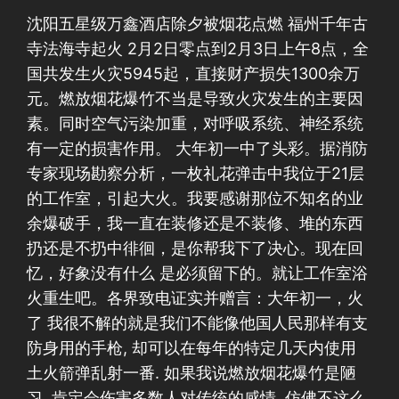
沈阳五星级万鑫酒店除夕被烟花点燃 福州千年古
寺法海寺起火 2月2日零点到2月3日上午8点，全
国共发生火灾5945起，直接财产损失1300余万
元。燃放烟花爆竹不当是导致火灾发生的主要因
素。同时空气污染加重，对呼吸系统、神经系统
有一定的损害作用。 大年初一中了头彩。据消防
专家现场勘察分析，一枚礼花弹击中我位于21层
的工作室，引起大火。我要感谢那位不知名的业
余爆破手，我一直在装修还是不装修、堆的东西
扔还是不扔中徘徊，是你帮我下了决心。现在回
忆，好象没有什么 是必须留下的。就让工作室浴
火重生吧。各界致电证实并赠言：大年初一，火
了 我很不解的就是我们不能像他国人民那样有支
防身用的手枪, 却可以在每年的特定几天内使用
土火箭弹乱射一番. 如果我说燃放烟花爆竹是陋
习, 肯定会伤害多数人对传统的感情, 仿佛不这么