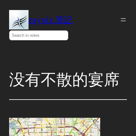
Skip
to
raynix 筆記
content
Search
没有不散的宴席