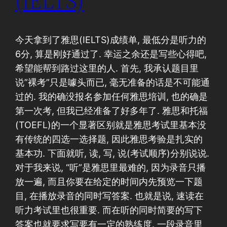
(IELTS)
今天拿到了雅思(IELTS)成绩单, 最低分是听力的
6分, 算是刚好通过了. 幸运之余还是写些心得吧,
希望能帮到路过这里的人. 首先, 我承认题目里
说”裸考”只是噱头而已, 毫无准备的话是不可能通
过的. 我的确没报名参加任何雅思培训, 也的确是
第一次考, 但我已经准备了好多年了. 雅思和托福
(TOEFL)的一个显著区别就是雅思考试里基本没
有传统的四选一选择题, 因此雅思考验是扎实的
基本功. 下面就听, 读, 写, 说(考试顺序)分别说说.
对于我来说, “听”是雅思里最难的, 因为录音只播
放一遍, 而且你要在给定的时间内先预览一下题
目, 在播放录音的同时写答案. 也就是说, 速读在
听力考试里也很重要. 而在听的同时简要的写下
答案也就要求写要有一定的熟练度. 一段录音里