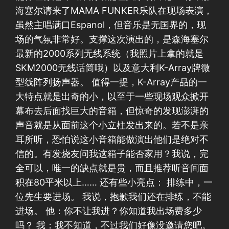
海塞尔请来了MAMA FUNKER乐队在现场表演，
虽然主唱满口Espanol，但音乐是无国界的，现
场的气氛非常好。支撑这次演出的，是森海塞尔
最新的2000系列无线系统（我照片上拿的就是
SKM2000无线话筒哦）以及意大利K-Array牌微
型线阵列扬声器。 值得一提，K-Array产品的一
大特点就是出奇的小，以至于一些现场观众掀开
幕布去后面找巨大的音箱，但惊奇的发现澎湃的
声音就是从面前这个小立柱发出来的。若不是亲
耳所听，恐怕说这小音箱能做演出他们是绝对不
信的。有发烧友问我这箱子能否家用？我说，完
全可以，唯一的缺点就是贵，而且推荐听音间面
积在80平米以上…… 还有些小亮点： 排练中，一
位先生要进场。 我说，抱歉我们还在排练，不能
进场。 他：你不让我进？你知道我出场费多少
吗？ 我：我不知道，不过我们好像没邀请您吧。