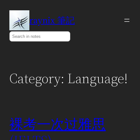
Skip
to
raynix 筆記
content
Search
Category:
Language!
裸考一次过雅思