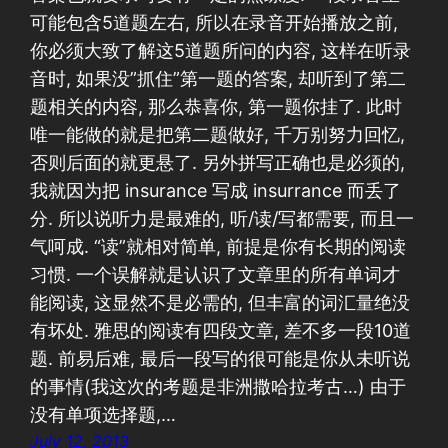
可能包含5道题左右, 所以在录音开始播放之前,
你必须大致了解这5道题所问的内容, 这样在听录
音时, 如果没”抓住”第一题的答案, 却听到了第二
题相关的内容, 那么恭喜你, 第一题你挂了. 此时
唯一能做的就是把第二题做好, 千万别努力回忆,
否则后面的就更悬了. 另外拼写正确也是必须的,
我就因为把 insurance 写成 insurrance 而丢了
分. 所以说听力是最难的, 听/读/写都需要, 而且一
气呵成. “读”就相对简单, 前提是你有长期的阅读
习惯. 一个误解就是认识了文章里的所有单词才
能阅读, 这显然不是必需的, 但丰富的词汇量绝没
有坏处. 雅思的阅读有四段文章, 差不多一段10道
题. 前易后难, 最后一段写的很可能是你从未听说
的事情(我这次的考题是非洲撒哈拉考古…) 由于
没有单项选择题,…
July 12, 2013