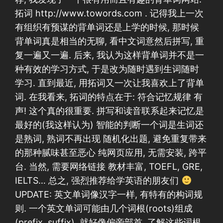
拓词 http://www.towords.com . 记得我上一次
有组织有预谋的背单词还是上学的时候, 那时候
背单词真是相当的无聊, 看中文词意然后拼写, 重
复一遍又一遍. 后来, 我认为这样背单词并不是一
种有效的学习方式, 于是改为随时遇到生词随时
学习. 直到最近, 用拓词又一次让我喜欢上了背单
词. 在我看来, 拓词的特点在于: 符合记忆规律 有
声! 这个真的很重要. 拼写和读音联系起来记忆是
最好的(我这样认为) 智能的判断一个词是生词还
是熟词, 熟词不再出现 随机化出题, 避免重复带来
的那种腻味甚至恶心 纯网页应用, 无需安装, 跨平
台. 当然, 需要网络链接 教材丰富, TOEFL, GRE,
IELTS… 总之, 强烈推荐给学英语的朋友们
UPDATE: 英文单词像汉字一样, 有特有的构词规
则. 一个英文单词可能由几个词根(roots)组成
(prefix, suffix), 就好像偏旁部首. 了解这些词根,