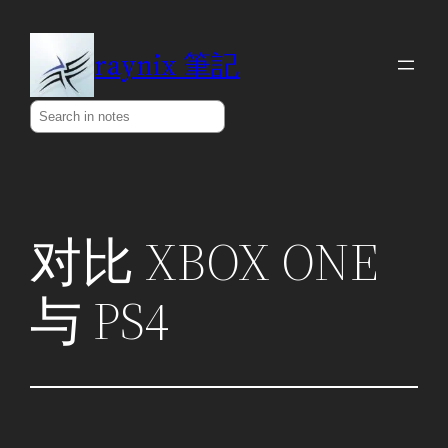
Skip
to
raynix 筆記
content
Search
对比 XBOX ONE
与 PS4