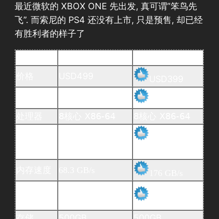
最近微软的 XBOX ONE 先出发, 真可谓”笨鸟先
飞”. 而索尼的 PS4 还没有上市, 只是预售, 却已经
有胜利者的样子了
XBOX ONE
PS4
价格
USD499
USD399
摄像模块
捆绑
USD59 可选
处理器
8核心 X86-64
8核心 X86-64
8GB DDR3, 系统
8 GB
内存
占3GB
GDDR5 共享
内存速度
68.3 GB/s
176 GB/s
视觉处理
1.23TFLOPS
1.84TFLOPS
器
存储
500GB
500GB