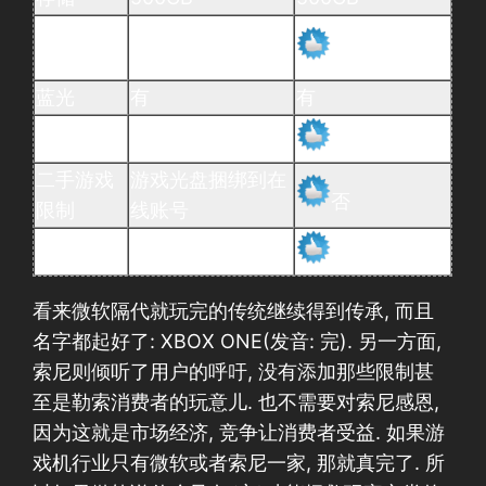
存储可升
不可
可自行升级
级
蓝光
有
有
需要在线
每天需在线一次
否
二手游戏
游戏光盘捆绑到在
否
限制
线账号
主机放置
只能横放
横/竖放置
看来微软隔代就玩完的传统继续得到传承, 而且
名字都起好了: XBOX ONE(发音: 完). 另一方面,
索尼则倾听了用户的呼吁, 没有添加那些限制甚
至是勒索消费者的玩意儿. 也不需要对索尼感恩,
因为这就是市场经济, 竞争让消费者受益. 如果游
戏机行业只有微软或者索尼一家, 那就真完了. 所