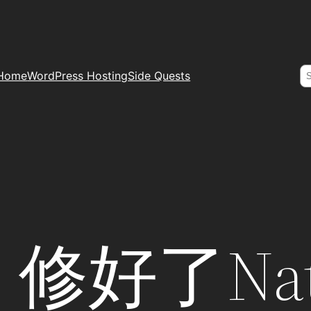
S
Home
WordPress Hosting
Side Quests
修好了Nat