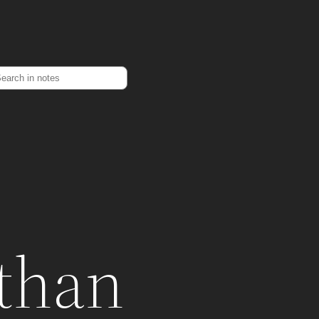
earch
han