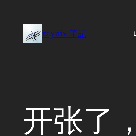
Skip
to
content
raynix 筆記
开张了，