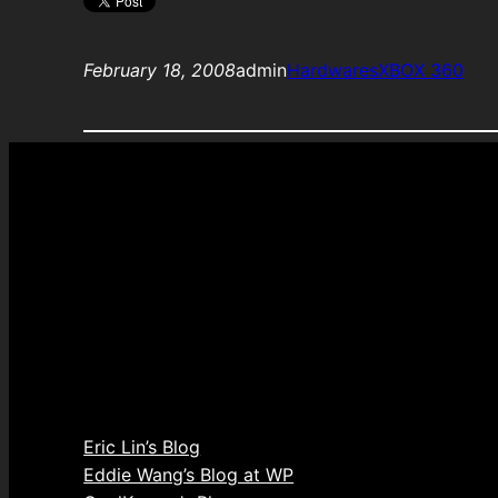
February 18, 2008
admin
Hardwares
XBOX 360
Eric Lin’s Blog
Eddie Wang’s Blog at WP