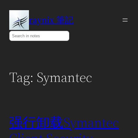
Skip
to
raynix 筆記
content
Search
Tag:
Symantec
强行卸载Symantec