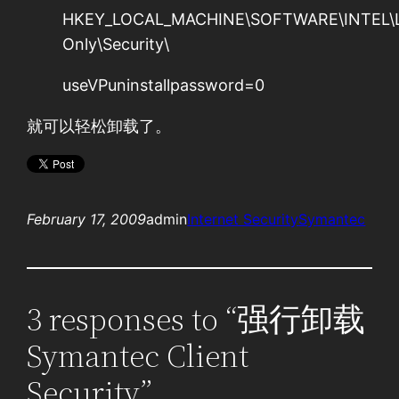
HKEY_LOCAL_MACHINE\SOFTWARE\INTEL\LAND
Only\Security\
useVPuninstallpassword=0
就可以轻松卸载了。
February 17, 2009
admin
Internet Security
Symantec
3 responses to “强行卸载
Symantec Client
Security”