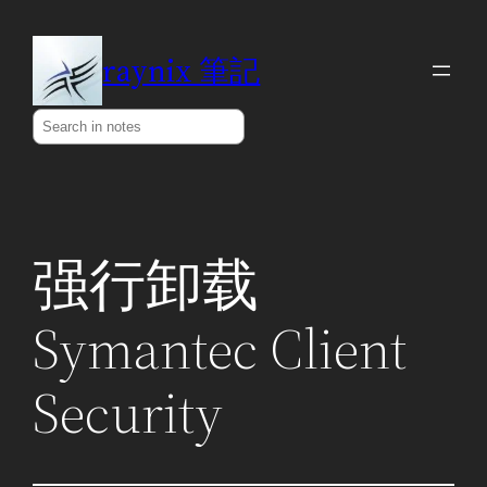
Skip
to
raynix 筆記
content
Search
强行卸载
Symantec Client
Security