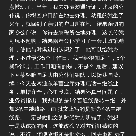
点被玩了。当年，我去办港澳通行证，北京的公
仆说，你得回户口所在地去办理。幼稚的我坐了
火车，就回到了亲切的户口所在地，结果亲切的
家乡公仆说，你得去纳税所在地办理。这长传我
可玩不起啊，结果陪着公仆学习了一会儿政策精
神，使他与时俱进的认识到了，他可以给我办
理，不过最少5个工作日。我已经很知足了，5个
就5个吧，工作日咱有的是，不是？ 最后，建议
下回某杯咱国足队由公仆们组队，以扬我国威。
续：今天去网通东单营业厅办理电话中继线业
务，单据齐全，心里没底。结果还真出问题了，
业务员指出：我办理的是1个普通线路转中继，外
加3条中继线路，而 批文上写的是新办4条中继
线路。一定是做批文的时候对方听错了，我想。
于是我试探的问，这能改么？对方斩钉截铁的
说，不行，随便改那还是批文么，回去重新 办了