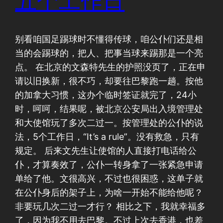
五个工作日
别看咱国足踢球时不懂得传球，咱公仆们还是相
当的会踢球的，把人、把事当球来踢那是一个亮
点。 在北京的文森特先生的护照没页了，正在申
请以旧换新，很不巧，却要往巴黎跑一趟。按他
的加拿大习惯，这办个临时签证就完了，24小
时，呵呵，结果呢，被北京公安局出入境管理处
和大使馆玩了多次二过一。按管理处的公仆的说
法，5个工作日，“It’s a rule”。没有救急，只有
规定。 后来文先生让使馆的人直接打电话给公
仆，才算奏效了，公仆一转身拿了一张紧急申请
单给了他。文很高兴，不过也很困惑，这单子就
在公仆身后的架子上，为啥一开始不能给他呢？
非要玩几次二过一才行？ 相比之下，我就幸福多
了，因为我不用去巴黎。不过上次去香港，也差