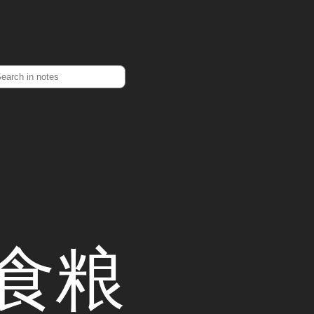
earch
食粮