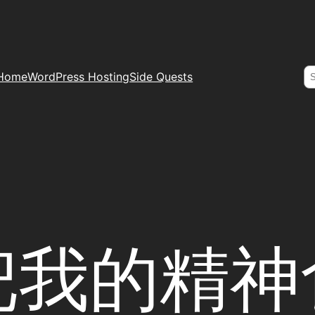
S
Home
WordPress Hosting
Side Quests
把我的精神