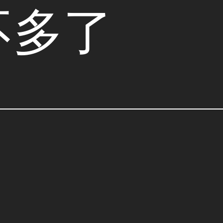
不多了
。