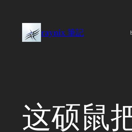
Skip
to
content
raynix 筆記
这硕鼠