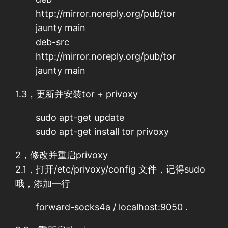
http://mirror.noreply.org/pub/tor
jaunty main
deb-src
http://mirror.noreply.org/pub/tor
jaunty main
1.3，更新并安装tor + privoxy
sudo apt-get update
sudo apt-get install tor privoxy
2，修改并重启privoxy
2.1，打开/etc/privoxy/config 文件，记得sudo
哦，添加一行
forward-socks4a / localhost:9050 .