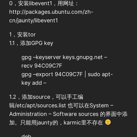
0，安装libevent1，用网址：
http://packages.ubuntu.com/zh-
cn/jaunty/libevent1
1，安装tor
1.1，添加GPG key
gpg –keyserver keys.gnupg.net –
recv 94C09C7F
gpg –export 94C09C7F | sudo apt-
key add –
1.2，添加source，可以手工编
辑/etc/apt/sources.list 也可以在System –
Administration – Software sources 的界面中添
加。只能用jaunty的，karmic里不存在
deb