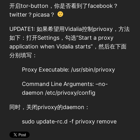
开启tor-button，你是否看到了facebook？
twitter？picasa？
UPDATE1: 如果希望用Vidalia控制privoxy，方法
如下：打开Settings，勾选“Start a proxy
application when Vidalia starts”，然后在下面
分别填写：
Proxy Executable: /usr/sbin/privoxy
Command Line Arguments: –no-
daemon /etc/privoxy/config
同时，关闭privoxy的daemon：
sudo update-rc.d -f privoxy remove