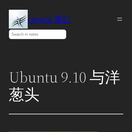
Skip
to
raynix 筆記
content
Search
Ubuntu 9.10 与洋
葱头