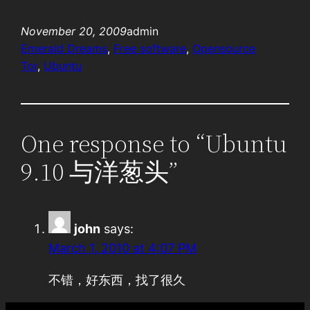
November 20, 2009
admin
Emerald Dreams
, 
Free software
, 
Opensource
Tor
, 
Ubuntu
One response to “Ubuntu
9.10 与洋葱头”
john
says:
March 1, 2010 at 4:07 PM
不错，好东西，找了很久