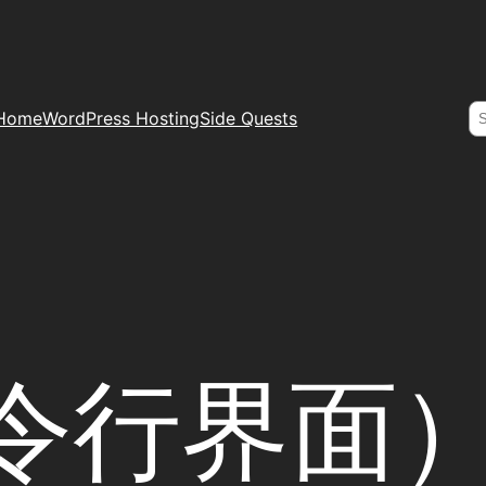
S
Home
WordPress Hosting
Side Quests
命令行界面