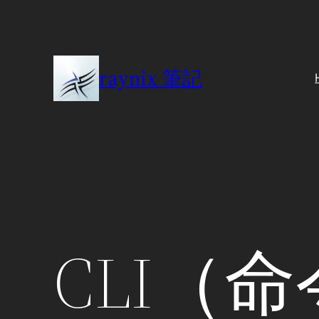
Skip
to
content
raynix 筆記
CLI（