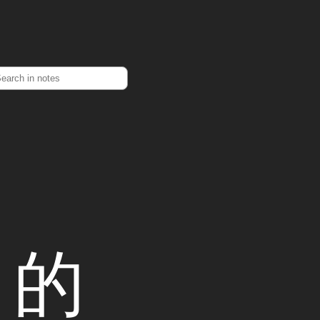
earch
）的