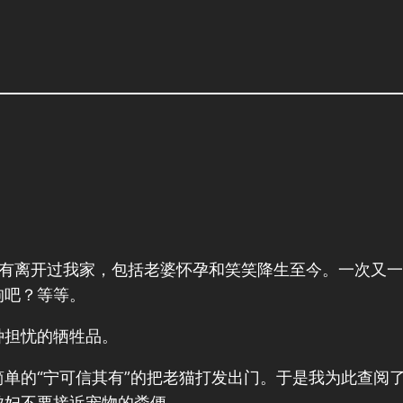
没有离开过我家，包括老婆怀孕和笑笑降生至今。一次又
狗吧？等等。
种担忧的牺牲品。
单的“宁可信其有”的把老猫打发出门。于是我为此查阅
孕妇不要接近宠物的粪便。