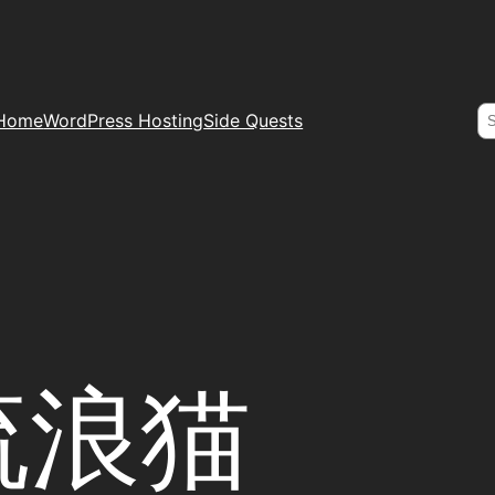
S
Home
WordPress Hosting
Side Quests
流浪猫