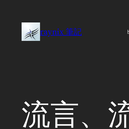
Skip
to
content
raynix 筆記
流言、