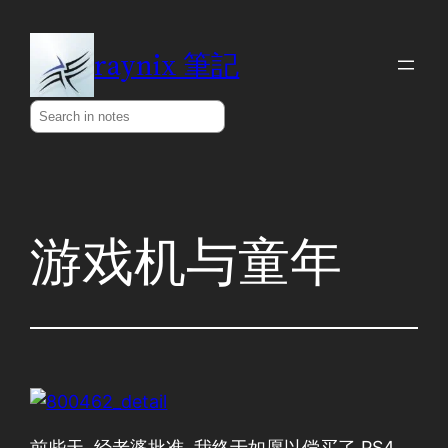
Skip
to
raynix 筆記
content
Search
游戏机与童年
前些天, 经老婆批准, 我终于如愿以偿买了 PS4.