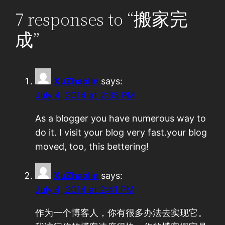
7 responses to “搬家完
成”
XuZhaolin
says:
July 4, 2014 at 2:35 PM
As a blogger you have numerous way to
do it. I visit your blog very fast.your blog
moved, too, this bettering!
XuZhaolin
says:
July 4, 2014 at 2:41 PM
作为一个博客人，你有很多办法去实现它。