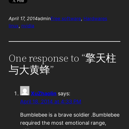
April 17, 2014
admin
Free software
, 
Hardwares
linux
, 
nvidia
One response to “擎天柱
与大黄蜂”
XuZhaolin
says:
April 18, 2014 at 4:33 PM
Bumblebee is a brave soldier .Bumblebee
required the most emotional range,