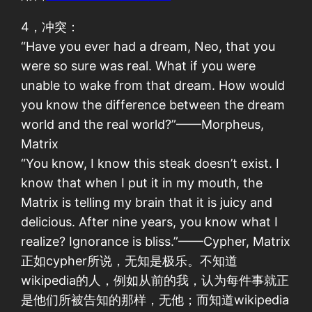
4，冲突：
“Have you ever had a dream, Neo, that you
were so sure was real. What if you were
unable to wake from that dream. How would
you know the difference between the dream
world and the real world?”——Morpheus,
Matrix
“You know, I know this steak doesn’t exist. I
know that when I put it in my mouth, the
Matrix is telling my brain that it is juicy and
delicious. After nine years, you know what I
realize? Ignorance is bliss.”——Cypher, Matrix
正如cypher所说，无知是极乐。不知道
wikipedia的人，例如从前的我，认为每件事就正
是他们所被告知的那样，无他；而知道wikipedia