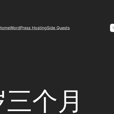
S
Home
WordPress Hosting
Side Quests
岁三个月