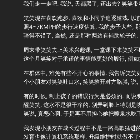
我们走一走吧. 我说, 天都黑了, 还出去? 笑笑
笑笑现在喜欢跑步, 喜欢和小同学追逐嬉戏. 以前
照4~7KMPH的步行速度估算, 我的步子大些,
骑得不错了, 当然, 还是那种两边有辅助轮子的.
周末带笑笑去上美术兴趣课, 一堂课下来笑笑不断
这个月笑笑对于承诺的事情能更好的履行, 例如按
在群体中, 难免有些不开心的事情. 我告诉笑笑
个小朋友对笑笑吐口水, 笑笑推开对方胳膊, 说,
有的时候, 制止孩子的错误行为是必须的. 而说
醒笑笑, 这水不是很干净的, 别弄到脸上特别是嘴
笑说, 真恶心啊. 于是再不用担心她把喷泉水吃
我发现小朋友在成长过程中不是一路高歌猛进的,
发育也像计算机系统那样, 升级维护时就做不了什