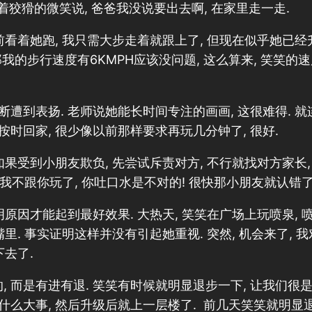
带着狡猾的微笑说, 爸爸我没说要出去啊, 在家里走一走.
看着她跑, 我只需大步走着就跟上了, 但现在似乎她已经升级
 那我的步行速度有6KMPH应该没问题, 这么算来, 笑笑的
遭到表扬. 老师说她能长时间专注的画画, 这很难得. 就
时回家, 很少像以前那样要求再玩几分钟了, 很好.
如果受到小朋友欺负, 先尝试斥责对方, 不行就找对方家长,
 我不跟你玩了, 你吐口水是不对的! 很快那小朋友就认错了
明原因才能起到最好效果. 大热天, 笑笑在广场上玩喷泉, 
里. 事实证明这样并没有引起她重视. 突然, 机会来了, 我
下去了.
 而是有进有退. 笑笑有时候就明显退步一下, 让我们很是
么大事, 然后升级后就上一层楼了. 前几天笑笑就明显退步,