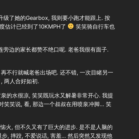
了她的Gearbox, 我则要小跑才能跟上. 按
速度估计已经到了10KMPH了
笑笑骑自行车也
连旁边的家长都赞不绝口呢. 老爸我很有面子.
 再不行就喊老爸出场吧. 还不错, 一次目睹另一
, 两人合好如初.
喷泉的水很凉, 笑笑既玩水又解暑非常开心. 我提
对笑笑说, 看, 那边一个叔叔在用喷泉冲脚… 笑
恼火, 但不久又有了巨大的进步. 是不是人脑的
 摔跤, 不爱说话, 害羞… 然后突然又发现他