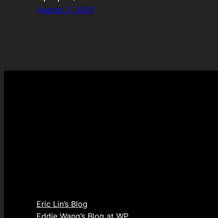
August 3, 2009
Eric Lin’s Blog
Eddie Wang’s Blog at WP