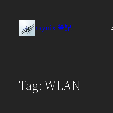
Skip
to
content
raynix 筆記
Tag:
WLAN