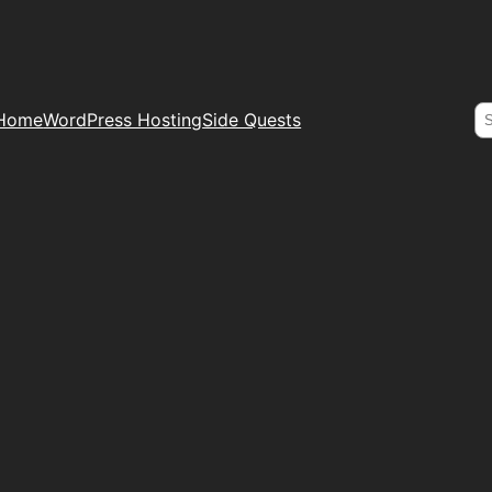
S
Home
WordPress Hosting
Side Quests