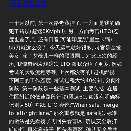
州驾照
一个月以前, 第一次路考我挂了. 一方面是我的确
犯了错误(超速5KMph!!), 另一方面考官(LTO)态
度也差了点, 还有口音(可能印度/斯里兰卡裔)…
55刀就这么没了. 今天运气就好很多, 考官是金发
美女, 涂了艾薇儿一样的黑眼圈… 对比上次的经
历, 我惊奇的发现这次 LTO 跟我介绍了更多, 例如
考试的大致流程等等, 上次都没有的! 趁机鄙视一
下阿三的工作态度. 考试过程大约40分钟, 分两个
阶段: 第一阶段是一些基本测试, 主要包括: 在居
住区附近的低速路段行驶(限速60, 如没有明确标
记则为50) 并线. LTO 会说:”When safe, merge
to left/right lane.” 那么重点就是 safe 啦. 标准
的做法是先看镜子再回头看盲区, 确认安全后打
转向灯, 再次看镜子, 回头看盲区, 确认安全后并