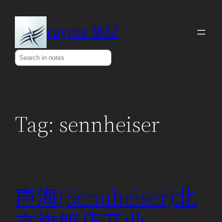
Skip
to
raynix 筆記
content
Search
Tag:
sennheiser
声海(Sennheiser)北