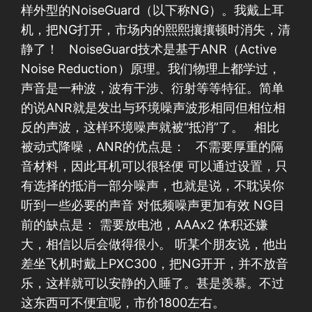
样外型的NoiseGuard（以下称NG）。我戴上耳
机，把NG打开，市场内的熙熙攘攘顿时消失，清
静了！ NoiseGuard技术是基于ANR（Active
Noise Reduction）原理。我们物理上都学过，
声音是一种波，波有干涉、衍射等等特征。简单
的说ANR就是发出与环境噪声波形相同但相位相
反的声波，这样环境噪声就被“抵消”了。 相比
被动式降噪，ANR的优点是： 不需要厚重的隔
音材料，因此耳机可以很轻便 可以通过设置，只
有选择的抵消一部分噪声，也就是说，不耽误你
听到一些必要的声音 对低频噪声更加有效 NG目
前的缺点是： 需要放电池，AAAx2 体积还嫌
大，相信以后会做得很小。 听某个朋友说，他出
差坐飞机时戴上PXC300，把NG开开，并不放音
乐，这样就可以安静的入睡了。甚是羡慕。不过
这东西可不便宜呢，市价1800左右。