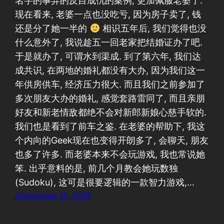
名字的事弄的反目成仇的案例, 更加佩服老婆了.
现在看来, 老婆一点也没吃亏, 因为房子卖了, 钱
还是分了她一半的
相识五年后, 我们觉得也没
什么意外了, 我说趁五一回老家把结婚证办了吧.
于是就办了, 可谓水到渠成. 到了第六年, 我们达
成共识, 在两地的婚礼都没有大办, 因为我们这一
年供房供车, 经济压力很大. 而且我们之前参加了
多次朋友大办的婚礼, 感觉套路雷同了, 而且亲朋
好友和新老情敌都绝不会对新郎新娘心慈手软的.
我们也是看到了前车之鉴. 在老婆的帮助下, 我这
个内向的Geek现在也变得开朗多了, 会聊天, 朋友
也多了许多. 而老婆本来不会玩游戏, 我也常说她
笨. 出乎意料的是, 前几个月教会她玩数独
(Sudoku), 这可是很要逻辑的一款智力游戏,…
September 13, 2010