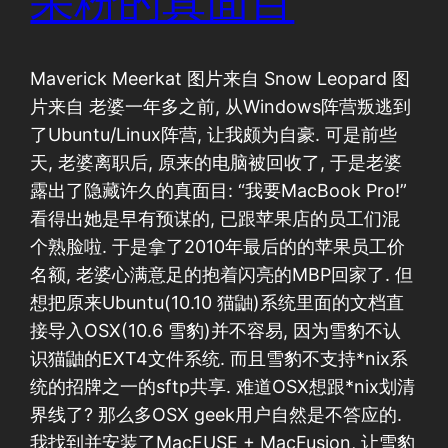
果粉的真面目
Maverick Meerkat 图片来自 Snow Leopard 图
片来自 老婆一年多之前, 从Windows阵营叛逃到
了Ubuntu/Linux阵营, 让我颇为自豪. 可是前些
天, 老婆离职后, 原来的电脑被回收了, 于是老婆
露出了隐藏许久的真面目: “我要MacBook Pro!”
看得出她是早有预谋的, 已跟苹果店的员工们混
个熟脸啦. 于是拿了2010年最后的的苹果员工价
名额, 老婆心满意足的抱着闪亮的MBP回家了. 但
想把原来Ubuntu(10.10 猫鼬)系统里面的文档直
接导入OSX(10.6 雪豹)并不容易, 因为雪豹不认
识猫鼬的EXT4文件系统. 而且雪豹不支持*nix系
统的招牌之一的sftp共享. 难道OSX想跟*nix划清
界线了? 那么多OSX geek用户自然是不答应的.
我找到并安装了MacFUSE + MacFusion, 让雪豹