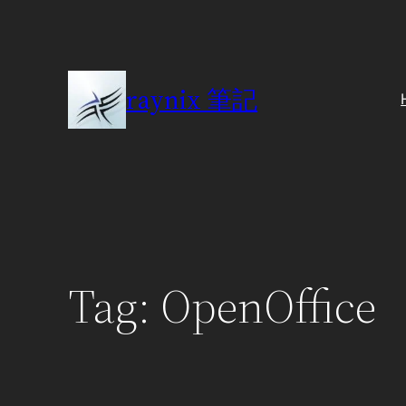
Skip
to
content
raynix 筆記
Tag:
OpenOffice