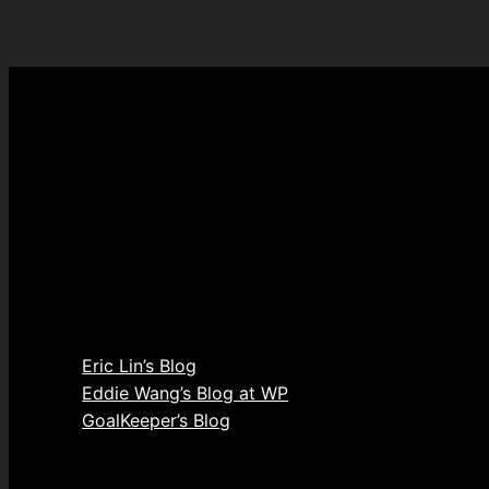
Eric Lin’s Blog
Eddie Wang’s Blog at WP
GoalKeeper’s Blog