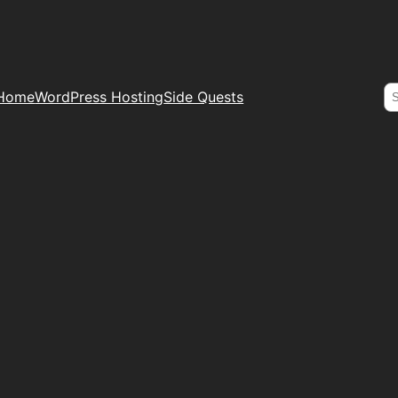
S
Home
WordPress Hosting
Side Quests