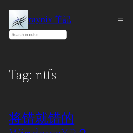
Skip
to
raynix 筆記
content
Search
Tag:
ntfs
将错就错的