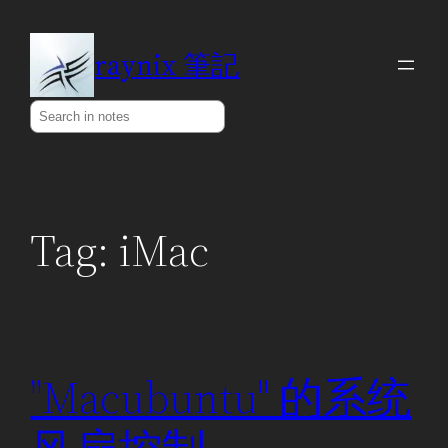
Skip
to
raynix 筆記
content
Search
Tag:
iMac
"Macubuntu" 的系统