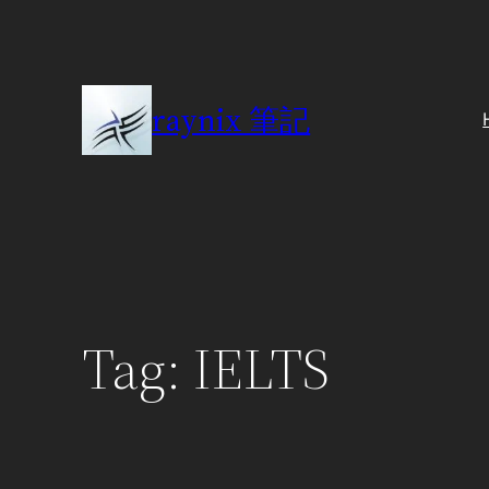
Skip
to
content
raynix 筆記
Tag:
IELTS