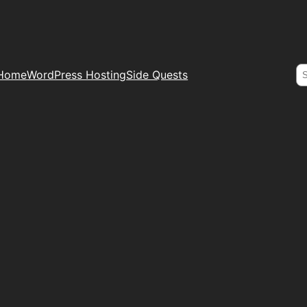
S
Home
WordPress Hosting
Side Quests