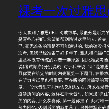
裸考一次过雅思(I
今天拿到了雅思(IELTS)成绩单, 最低分是听力
是写些心得吧, 希望能帮到路过这里的人. 首先
已, 毫无准备的话是不可能通过的. 我的确没报
次考, 但我已经准备了好多年了. 雅思和托福(T
里基本没有传统的四选一选择题, 因此雅思考验是扎
说(考试顺序)分别说说. 对于我来说, “听”是雅
且你要在给定的时间内先预览一下题目, 在播放录
在听力考试里也很重要. 而在听的同时简要的
度. 一段录音里可能包含5道题左右, 所以在录
道题所问的内容, 这样在听录音时, 如果没”抓
关的内容, 那么恭喜你, 第一题你挂了. 此时唯
努力回忆, 否则后面的就更悬了. 另外拼写正确也是必