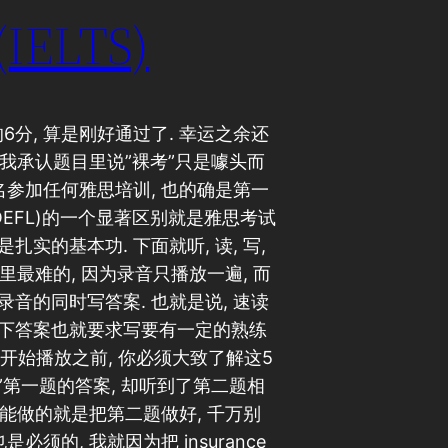
ELTS)
的6分, 算是刚好通过了. 幸运之余还
, 我承认题目里说”裸考”只是噱头而
名参加任何雅思培训, 也的确是第一
OEFL)的一个显著区别就是雅思考试
实的基本功. 下面就听, 读, 写,
思里最难的, 因为录音只播放一遍, 而
音的同时写答案. 也就是说, 速读
写下答案也就要求写要有一定的熟练
音开始播放之前, 你必须大致了解这5
住”第一题的答案, 却听到了第二题相
一能做的就是把第二题做好, 千万别
须的, 我就因为把 insurance