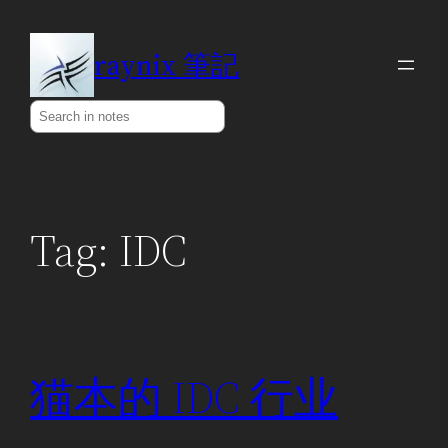
Skip
to
raynix 筆記
content
Search
Tag:
IDC
猫本的 IDC 行业