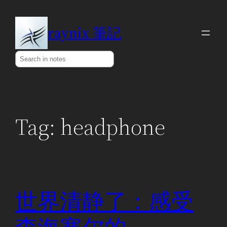
Skip
to
raynix 筆記
content
Search
Tag:
headphone
世界清静了：感受