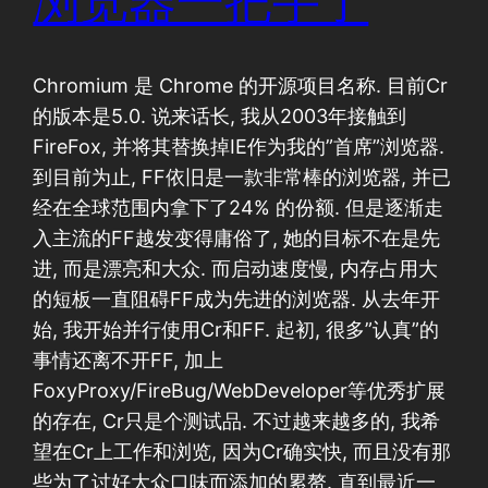
浏览器一把手了
Chromium 是 Chrome 的开源项目名称. 目前Cr
的版本是5.0. 说来话长, 我从2003年接触到
FireFox, 并将其替换掉IE作为我的”首席”浏览器.
到目前为止, FF依旧是一款非常棒的浏览器, 并已
经在全球范围内拿下了24% 的份额. 但是逐渐走
入主流的FF越发变得庸俗了, 她的目标不在是先
进, 而是漂亮和大众. 而启动速度慢, 内存占用大
的短板一直阻碍FF成为先进的浏览器. 从去年开
始, 我开始并行使用Cr和FF. 起初, 很多”认真”的
事情还离不开FF, 加上
FoxyProxy/FireBug/WebDeveloper等优秀扩展
的存在, Cr只是个测试品. 不过越来越多的, 我希
望在Cr上工作和浏览, 因为Cr确实快, 而且没有那
些为了讨好大众口味而添加的累赘. 直到最近一