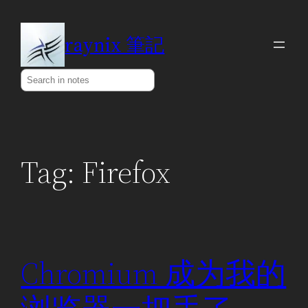
Skip
to
raynix 筆記
content
Search
Tag:
Firefox
Chromium 成为我的