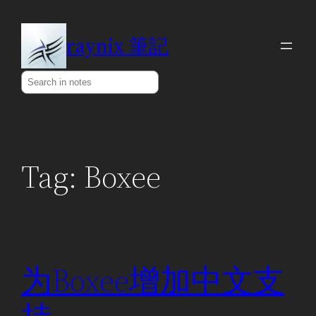
Skip
to
raynix 筆記
content
Search
Tag:
Boxee
为Boxee增加中文支