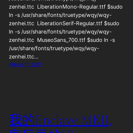
zenhei.ttc LiberationMono-Regular.ttf $sudo
ln -s /usr/share/fonts/truetype/wqy/wqy-
zenhei.ttc LiberationSerif-Regular.ttf $sudo
ln -s /usr/share/fonts/truetype/wqy/wqy-
zenhei.ttc MuseoSans_700.ttf $sudo ln -s
/usr/share/fonts/truetype/wqy/wqy-
zenhei.ttc…
March 11, 2011
我的Enclave MKII,