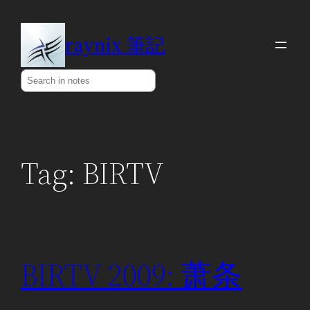
Skip
to
raynix 筆記
content
Search
Tag:
BIRTV
BIRTV 2009: 萧条