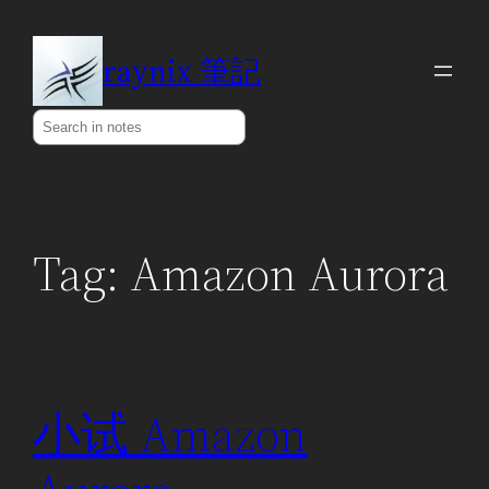
Skip
to
raynix 筆記
content
Search
Tag:
Amazon Aurora
小试 Amazon