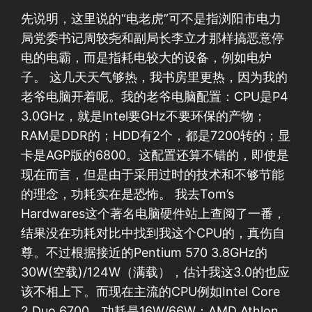
先说明，这里说的“电老虎”可不是指浏阳市电力
局党委书记周较尧和副局长李立才那样搞恶意停
电的电霸，而是指耗电较大的设备，例如电炉
子。 这几天天气够热，我书房里更热，因为我的
老爷电脑开着呢。我的老爷电脑配置：CPU是P4
3.0GHz，就是Intel要GHz不要环保的产物；
RAM是DDR的；HDD有2个，都是7200转的；显
卡是AGP版的6800。这配置还算不错的，即使是
现在而言，但是由于采用过时的技术和不够节能
的理念，功耗实在是恐怖。 我去Tom’s
Hardwares这个著名电脑硬件站上查阅了一番，
结果没在功耗对比中找到我这个CPU的，真伤自
尊。不过根据接近的Pentium 570 3.8GHz的
30W(空载)/124W（满载），估计我这3.0的也应
该不相上下。而现在主流的CPU例如Intel Core
2 Duo 6700，功耗是16W/66W；AMD Athlon