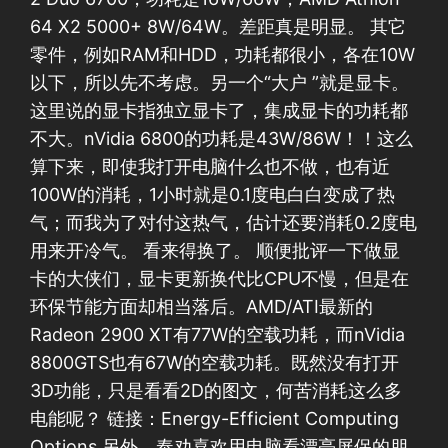
64 X2 5000+ 8W/64W。差距真是明显。 其它
零件，例如RAM和HDD，功耗都很小，各在10W
以下，所以先不考虑。另一个“大户 ”就是显卡。
这里说的显卡指独立显卡了，集成显卡的功耗都
不大。nVidia 6800的功耗是43W/86W！！这么
算下来，即使我打开电脑什么也不做，也有近
100W的消耗，1小时就是0.1度电白白变成了热
气；而我为了对付这热气，估计还要消耗0.2度电
用来开冷气。 看来得换了。 顺便批评一下做显
卡的大侠们，显卡更新换代比CPU不慢，但是在
环保节能方面却相当落后。AMD/ATI最新的
Radeon 2900 XT有77W的空载功耗，而nVidia
8800GTS也有67W的空载功耗。既然没有打开
3D功能，只是看看2D的图文，何苦消耗这么多
电能呢？ 链接：Energy-Efficient Computing
Options 另外，奉劝喜欢用电脑看漂亮屏保的朋