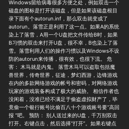
Windows留给病毒很多方便之处，例如双击一个
磁盘的图标是打开该磁盘，但是如果该磁盘根目
录下面有个autorun.inf，那么双击就变成了
autorun。落雪正是利用了这一点。如果A的系统
染上了落雪，A用一个U盘把文件传给B时，如果
B习惯的双击来打开U盘，很不幸，B也染上了落
雪。落雪利用人们的操作习惯以及Windows不设
防的autorun来传播，很有效，也很下流。 危
害： 木马就是内鬼。 落雪木马可以盗取包括魔
兽世界，传奇世界，征途，梦幻西游，边锋游戏
在内的多款网络游戏的帐号和密码，对网络游戏
玩家的游戏装备构成了极大的威胁。 相信作者也
没闲着，没准已经不满足于偷盗虚拟财产了，毕
竟偷一个银行账号比偷百八十个游戏账号要“高回
报 ”吧。 预防： 别人送过来的U盘，千万别双击
打开。右键点击，然后选择“打开”。如果右键点