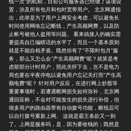
线一次”的机制，目前公司服务器已经做了该项设
置，涉及所有包月和包时宽带用户。 北京网通指
出，此举是为了用户上网安全考虑，可以避免长
时间使用网络忘记断线，产生高额网费，以及防
止帐号被他人盗用等问题。 看来搞接入的确实需
要提高自己编瞎话的水平了，而且一个基本原则
就是不能自相矛盾。既然你有了“不限时包月”服
务，那么又怎么会“产生高额网费”呢？就算是考
虑那部分计时用户，照此关怀下去，岂不是电力
局也要在半夜停电以避免用户忘记关灯而“产生高
额电费”呢？ 针对用户反应，在进行网上炒股等
重要事项时，若遭遇断网损失如何弥补，北京网
通回应称，不会对可能发生的损失进行补偿，但
很多用户的路由器带有自动拨号功能，断线后可
以自行拨号重新上网。 这就是霸王条款又一则
了。上网是服务吗，是，因为要收钱的；既然是