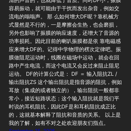
清的声音的，也就降低了音质。同时DF小，振膜
容易振动，就可能由于干扰而发出杂音，例如交
流电的嗡嗡声。 那 么如何增大DF呢？靠机械方
式显然是不行的，一是摩擦会生热，也会磨损，
另外也影响了振膜的响应速度，还增大了音源的
功率损耗。因此目前的喇叭振膜都是依 靠电磁感
应来增大DF的。记得中学物理的楞次定律吧。振
膜做阻尼运动时，线圈在磁场中运动，就会在回
路中产生电流，而这个电流又会反过来阻止阻尼
运动。 DF的计算公式是： DF ＝ 输入阻抗ZL /
输出阻抗ZS 这个输出阻抗是指音源的阻抗，例如
耳放（集成的或者独立的），输出阻抗一般都非
常小，接近短路状态；这个输入阻抗就是我们平
时说的耳机阻抗，因此DF是和耳机阻抗成正比
的，这就基本解释了阻抗和音质的关系。 以上是
我的了解，如有不对之处欢迎朋友们指点。
September 25, 2008