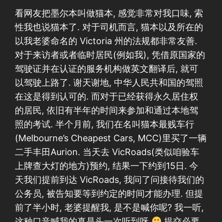
看网友把墨尔本叫做猫本, 感觉非常对我口味, 索
性我也说猫本了. 对于司机而言, 猫本以及所在的
以我老婆命名的 Victoria 州的法规都非常友善.
对于来访者或者临时居民(例如我), 凭借原国家的
驾驶证并在认证的服务机构做英文翻译后, 就可
以驾驶上路了. 谢天谢地, 中华人民共和国的驾照
在这是得到认可的. 而对于已经获得永久居住权
的居民, 依旧有半年的时间来参加和通过本地驾
照的考试. 半个月前, 我们在名叫猫本最贱车行
(Melbourne’s Cheapest Cars, MCC)里买了一辆
二手丰田Aurion. 当天去 VicRoads(类似咱验车
上牌查大灯的地方)预约, 结果一下约到15日. 今
天我们提前到达 VicRoads, 我问了问接待我们的
公务员, 被告知要等到约定的时间才能办理. 但提
前了半小时, 老婆提醒我, 是不是喊你呢? 我一听,
这种口音喊我的真是头一次听到呀
提交必要