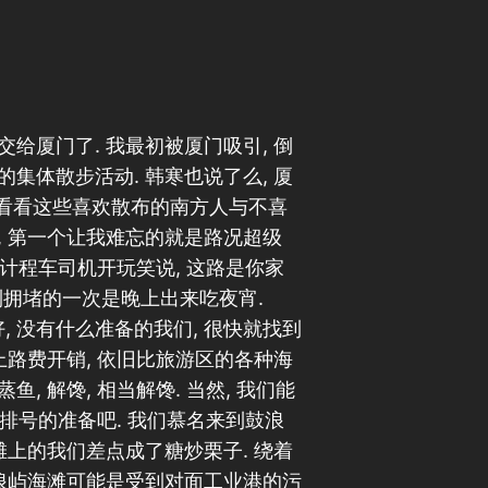
给厦门了. 我最初被厦门吸引, 倒
集体散步活动. 韩寒也说了么, 厦
想看看这些喜欢散布的南方人与不喜
, 第一个让我难忘的就是路况超级
跟计程车司机开玩笑说, 这路是你家
遇到拥堵的一次是晚上出来吃夜宵.
好, 没有什么准备的我们, 很快就找到
上路费开销, 依旧比旅游区的各种海
鱼, 解馋, 相当解馋. 当然, 我们能
好排号的准备吧. 我们慕名来到鼓浪
滩上的我们差点成了糖炒栗子. 绕着
鼓浪屿海滩可能是受到对面工业港的污