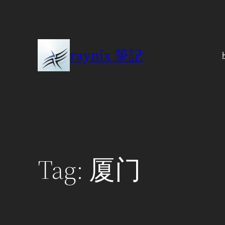
Skip
to
content
raynix 筆記
Tag:
厦门