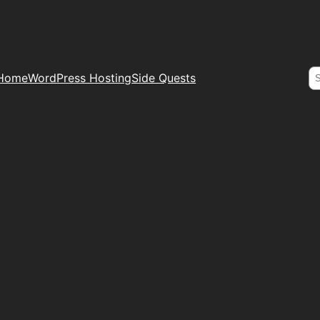
S
Home
WordPress Hosting
Side Quests