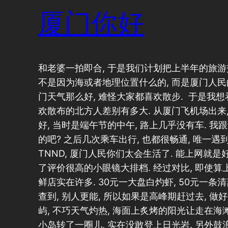
厦门你好
和老婆一拍即合, 于是我们计划把上半年的旅游交
不是因为海或者地理位置什么的, 而是厦门人民的
门天气那么好, 难怪大家都喜欢散步. 于是我
欢散布的北方人差别有多大. 从厦门飞机场出来
好, 当时是端午节的中午, 路上几乎没有车. 我
的吧? 之后几次乘车出行, 也都很畅通, 唯一
TNND, 厦门人民你们太会生活了. 能上网就是
了评价很高的小眼镜大排档. 经过对比, 即使算
鲜店实在许多. 30元一大盘白灼虾, 50元一条清蒸
查到, 别人更能, 所以如果是高峰期赶过去, 做
屿, 不巧天气灼热, 海面上炙烤的阳光让走在海
小岛转了一圈儿, 实在没敢登上日光岩. 另外