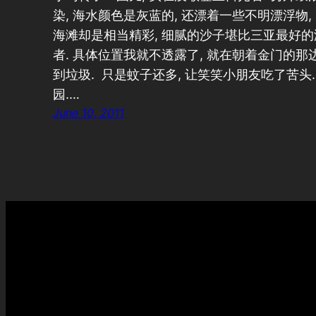
染, 海水颜色是灰蓝的, 还漂着一些不明漂浮物,
海滩却是相当精彩, 细腻的沙子堪比三亚最好的
者. 具体位置我就不透露了, 就在朝着金门的那边
到垃圾. 只是蚊子还多, 让笑笑小朋友吃了苦头
园.…
June 10, 2011