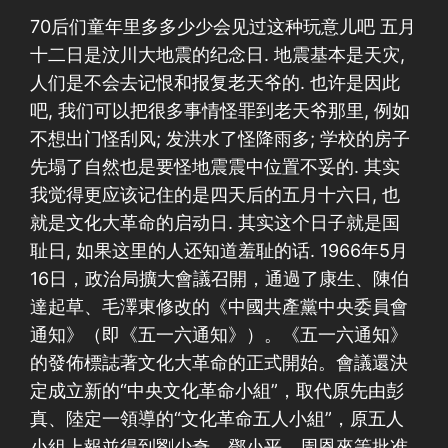
70后们童年里多多少少会见过这种玩意儿吧 五月
十二日是汶川大地震的纪念日. 地震基本是天灾,
人们是不会去记恨和报复老天爷的. 也许是因此
吧, 我们可以把很多事情怪罪到老天爷那里, 例如
不想出门怪刮风; 发洪水了怪降雨多; 学校的房子
先塌了自然也是要怪地震震中位置不妥的. 其实
我觉得更应该记住的是四天后的五月十六日, 也
就是文化大革命的启动日. 其实这个日子就是国
耻日, 如果这里的人还知道羞耻的话. 1966年5月
16日，政治局擴大會議召開，通過了康生、陳伯
達起草、毛澤東修改的《中國共產黨中央委員會
通知》（即《五一六通知》）。《五一六通知》
的發佈標誌著文化大革命的正式開始。會議還決
定成立新的“中央文化革命小組”，取代原先由彭
真、陸定一領導的“文化革命五人小組”，原五人
小組上報並得到劉少奇、鄧小平、周恩來等批准