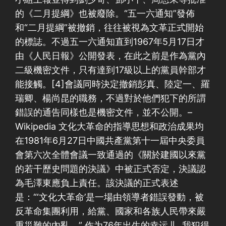
的《二月提綱》也被廢除。“五一六通知”發佈
和“二月提綱”被撤銷，往往被視為文革正式開始
的標誌。不過五一六通知直到1967年5月17日才
由《人民日報》公開發表，在此之前是作為黨內
二級機密文件，只有達到17級以上的黨員幹部才
能接觸。[4]會議同時決定撤銷彭真、陸定一、羅
瑞卿、楊尚昆的職務，不過對於他們犯下的所謂
錯誤的通告同樣也是機密文件，並不公開。–
Wikipedia 文化大革命的指導思想和政治成果均
在1981年6月27日中國共產黨第十一屆中央委員
會第六次全體會議一致通過的《關於建國以來黨
的若干歷史問題的決議》中被正式否定，決議認
為毛澤東應負上責任。該決議的正式表述
是：“‘文化大革命’是一場由領導者錯誤發動，被
反革命集團利用，給黨、國家和各族人民帶來嚴
重災難的內亂。” 作为76年出生的幸运儿, 我犯得