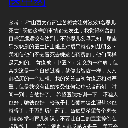
医中药
参考：评“山西太行药业茵栀黄注射液致1名婴儿
死亡” 既然这样的事情都会发生，我觉得科普的
目标还远远没有达到，不说婴儿父母无知，那些
导致悲剧的医生护士难道对后果就心知肚明么？
我相信他们不会冒死去赚这点药费的，他们同样
是无知的。 黄疸被（中医？）定义为一种病，但
其实这是一个自然过程，就像出智齿一样，人人
都经历的一个过程。我的笑笑当初黄疸还相对严
重，但是我没有让她接受任何治疗或者药剂，时
间一到，自然好了。 希望医院培训一下，吓唬人
也好，骗钱也好，给孩子打点葡萄糖生理盐水也
就得了，千万别玩中药了。当然更希望每个家长
都能多学习育儿知识，不要让自己的宝宝摔倒在
起跑线上。 后记：很多人都反感方舟子，我不会