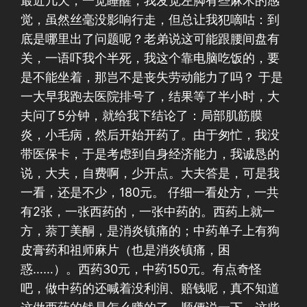
最近几天，一觉睡醒，我发觉左脚有些麻木的感
觉，虽然丝毫没影响行走，但总让我犯嘀咕：到
底是哪里出了问题呢？老弟说这可能跟腰间盘有
关，一语吓我个半死，我这个靠电脑吃饭的，要
是不能坐着，那岂不是丧失劳动能力了吗？ 于是
一大早我跑去医院排号了，结果等了半小时，大
夫问了5分钟，就给我下结论了：局部肌筋膜
炎，小毛病，然后开始开药了。由于匆忙，我没
带医保卡，于是考虑到自身经济能力，我诚恳的
说，大夫，自费啊，少开点。大夫答是，可是我
一看，还是不少，180元。 仔细一看处方，一共
有2张，一张西药的，一张中药的。西药上就一
方，萘丁美酮，是消炎镇痛的；中药单子上有狗
皮膏药和祖师麻片（也是消炎镇痛，困
惑……）。西药30元，中药150元。有点奇怪
吧，做中药的还喊着没利润、赔钱呢，真不知道