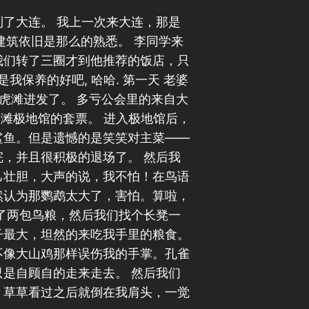
了大连。 我上一次来大连，那是
建筑依旧是那么的熟悉。 李同学来
我们转了三圈才到他推荐的饭店，只
我保养的好吧, 哈哈. 第一天 老婆
虎滩进发了。 多亏公会里的来自大
滩极地馆的套票。 进入极地馆后，
鲨鱼。但是遗憾的是笑笑对主菜——
，并且很积极的退场了。 然后我
己壮胆，大声的说，我不怕！在鸟语
然认为那鹦鹉太大了，害怕。算啦，
了两包鸟粮，然后我们找个长凳一
子最大，坦然的来吃我手里的粮食。
不像大山鸡那样误伤我的手掌。孔雀
是自顾自的走来走去。 然后我们
，草草看过之后就倒在我肩头，一觉