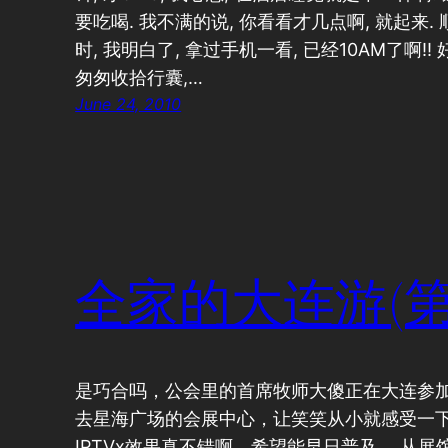
要吃喝. 我不满的说, 你看看才几点啊, 就起来. 顺
时, 我明白了, 拿过手机一看, 已经10AM了啊!
匆匆收拾行囊,…
June 24, 2010
全家的大连游(第
是巧合吗，公会里的首席牧师大傻正在大连参
去星海广场的会展中心，让笑笑从小就感受一
IPTVx效果真不错啊，希望能早日普及。 从