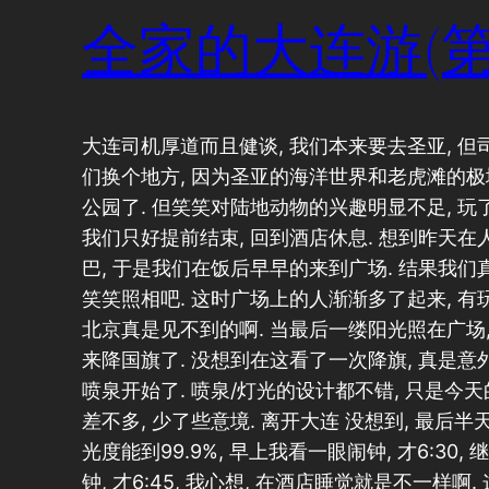
全家的大连游(第
大连司机厚道而且健谈, 我们本来要去圣亚, 但
们换个地方, 因为圣亚的海洋世界和老虎滩的极
公园了. 但笑笑对陆地动物的兴趣明显不足, 玩了
我们只好提前结束, 回到酒店休息. 想到昨天
巴, 于是我们在饭后早早的来到广场. 结果我们
笑笑照相吧. 这时广场上的人渐渐多了起来, 有玩
北京真是见不到的啊. 当最后一缕阳光照在广场,
来降国旗了. 没想到在这看了一次降旗, 真是意外
喷泉开始了. 喷泉/灯光的设计都不错, 只是今
差不多, 少了些意境. 离开大连 没想到, 最后
光度能到99.9%, 早上我看一眼闹钟, 才6:30
钟, 才6:45, 我心想, 在酒店睡觉就是不一样