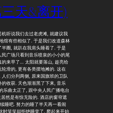
三天&离开)
司机听说我们去过老虎滩, 就建议我
地馆有些相似了. 于是我们改道森林
半圈, 就趴在我肩头睡着了. 于是
在人民广场只看到音乐喷泉的小小的尾
真的来早了… 太阳就要落山, 趁亮给
轮滑的, 更有各类摆地摊的. 这在
 人们分列两侧, 原来国旗班的卫队
的收获. 天色渐渐黑了下来, 音乐
天的乐曲太正了, 跟中央人民广播电台
半天居然是有惊无险的. 酒店的窗帘遮
, 继续睡吧. 努力的睡了半天再一看闹
啊. 这时笑笑却拒绝睡觉了, 爬起来开始