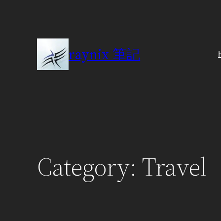
Skip
to
content
raynix 筆記
Category:
Travel