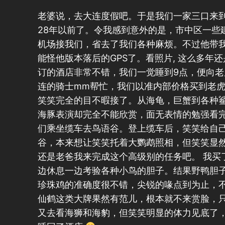
老婆说，去大连度假吧。于是我们一家三口来到
28年以前了。令我感到意外的是，市中区一些
机场接我们，省去了我们各种麻烦。不过他带
能怪他版本落后的GPS了。看照片, 这么多年还是
订的酒店非常不错，我们一觉睡到9点，便向老
连的骑士mm帮忙，我们以准内部价格买到老虎
笑笑完全的目不暇接了。从海龟，巨蟹到各种
海豚表演却完全不能欣赏，面无表情的勉强看完
们乘坐缆车去鸟语谷。登上缆车后，笑笑给自
谷，本来想让笑笑托着大鹦鹉照相，但笑笑显
还是老爸我来完成这个高级别的任务吧。 我买
边休息一边考验各种小鸟的胆子。结果野鸭胆
珍珠鸡的准确度很不错，尖锐的喙点到为止，
仙鹤这类大牌果然有范儿，根本就不来赏脸，只
又去看海狮和海豹，但笑笑明显的体力见底了