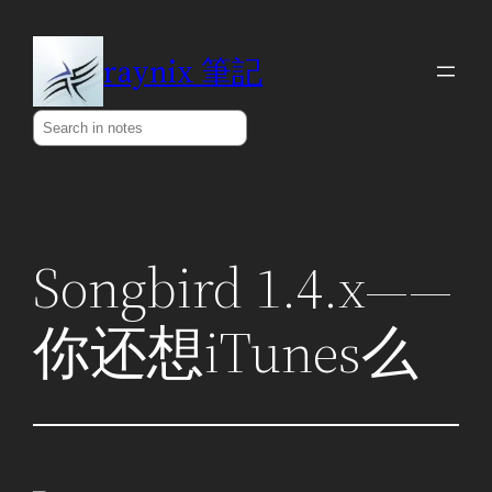
Skip
to
raynix 筆記
content
Search
Songbird 1.4.x——
你还想iTunes么