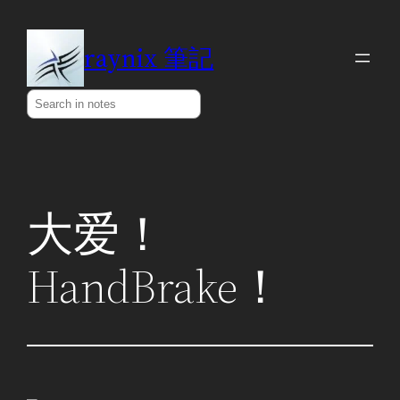
Skip
to
raynix 筆記
content
Search
大爱！
HandBrake！