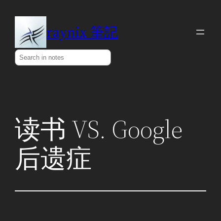
Skip
to
raynix 筆記
content
Search
读书 VS. Google
后遗症