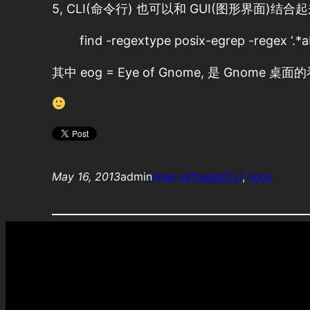
5, CLI(命令行) 也可以和 GUI(图形界面
find -regextype posix-egrep -regex ‘.*ab
其中 eog = Eye of Gnome, 是 G
May 16, 2013
admin
Free software
CLI
, 
linux