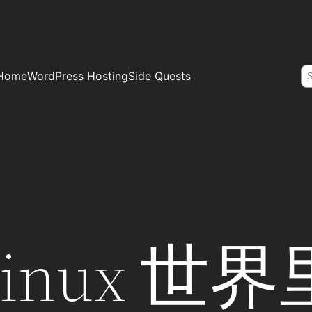
S
Home
WordPress Hosting
Side Quests
inux 世