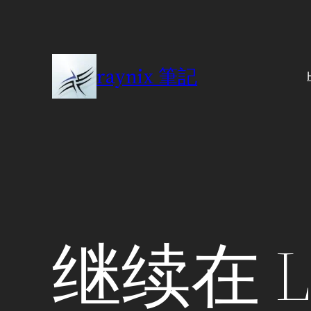
Skip
to
content
raynix 筆記
继续在 L