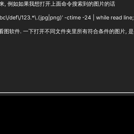
)结合起来, 例如如果我想打开上面命令搜索到的图片的话
c\/def\/123.*\.(jpg|png)’ -ctime -24 | while read line
nome 桌面的看图软件. 一下打开不同文件夹里所有符合条件的图