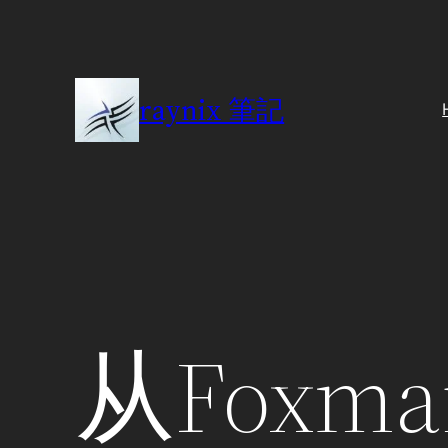
Skip
to
content
raynix 筆記
从Foxma