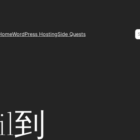
S
Home
WordPress Hosting
Side Quests
il到