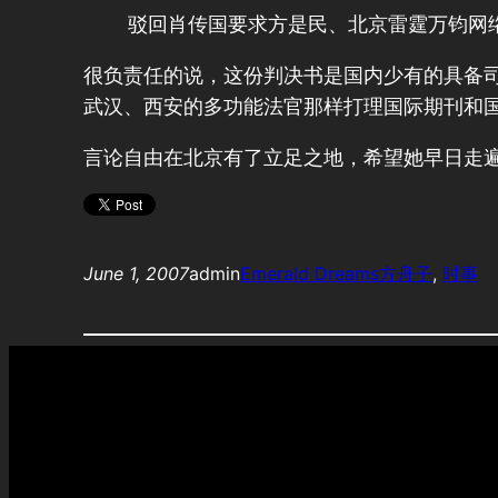
驳回肖传国要求方是民、北京雷霆万钧网
很负责任的说，这份判决书是国内少有的具备
武汉、西安的多功能法官那样打理国际期刊和
言论自由在北京有了立足之地，希望她早日走
June 1, 2007
admin
Emerald Dreams
方舟子
, 
时事