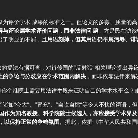
仅为评价学术 成果的标准之一。但论文的多寡、质量的
解与评论属学术评价问题，而非法律问 题
。方是民在访谈
出了明显的不屑，且
用语刻薄，但其用语仍不属污辱、诽谤
法的提法有据可查，对肖传国的“反射弧”相关理论提出异
上的争论与分歧应在学术范围内解决
，而非依靠法律来解
是你个准院士需要用法律手段来证明自己的学术水平么？
诸如“夸大”、“冒充”、“自吹自擂”等令人不快的词语
国
作为知名教授、科学院院士候选人，亦应接受学术界及
度，以保持正常的争鸣氛围
。据此，依据《中华人民共和国