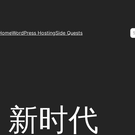
S
Home
WordPress Hosting
Side Quests
，新时代