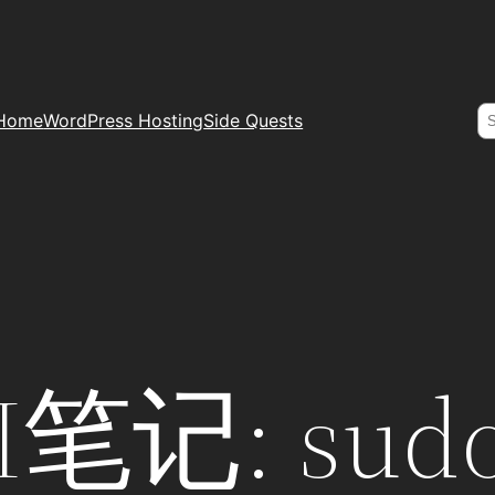
S
Home
WordPress Hosting
Side Quests
LI笔记: sudo