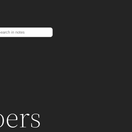
earch
ers