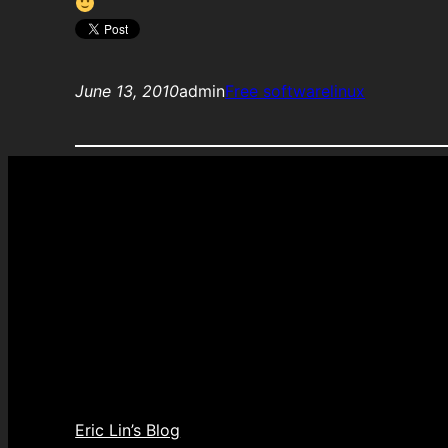
June 13, 2010
admin
Free software
linux
Eric Lin’s Blog