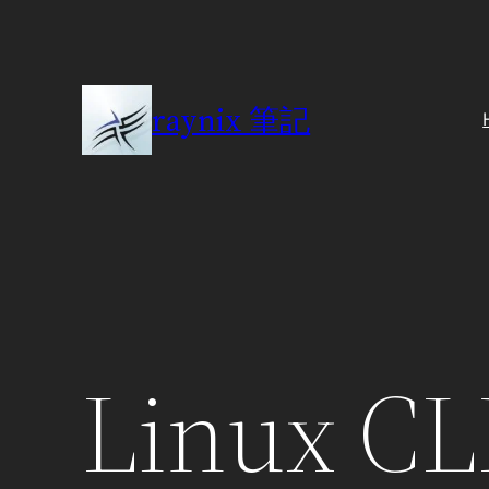
Skip
to
content
raynix 筆記
Linux C