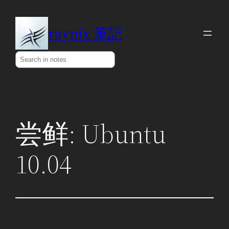
Skip
to
raynix 筆記
content
Search
尝鲜: Ubuntu
10.04