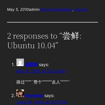
May 5, 2010
admin
Free software
linux
, 
Ubuntu
2 responses to “尝鲜:
Ubuntu 10.04”
易棋牌
says:
May 6, 2010 at 10:53 AM
路过““““`赞个““““““走人“““““`
freetstar
says:
June 24, 2010 at 9:32 PM